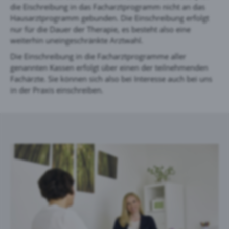
die Eischreibung in das Facharztprogramm nicht an das
Hausarztprogramm gebunden. Die Einschreibung erfolgt
nur für die Dauer der Therapie, es besteht also eine
weiterhin uneingeschränkte Arztwahl.
Die Einschreibung in die Facharztprogramme aller
genannten Kassen erfolgt über einen der teilnehmenden
Fachärzte. Sie können sich also bei Interesse auch bei uns
in der Praxis einschreiben.