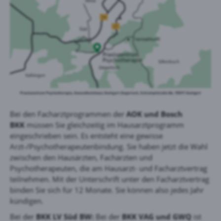
Bei den Facharztprogrammen der
AOK und Bosch
BKK
müssen Sie gleichzeitig im Hausarztprogramm
eingeschrieben sein. Es entsteht eine gewisse
Arzt-/Psychotherapeutenbindung. Sie haben jetzt die Wahl
zwischen den Hausärzten, Fachärzten und
Psychotherapeuten, die am Hausarzt- und Facharztvertrag
teilnehmen. Mit der Unterschrift unter den Facharztvertrag
binden Sie sich für 12 Monate. Sie können also jedes Jahr
kündigen.
Bei der
BKK LV Süd BW:
Bei der
BKK VAG und GWQ
ist