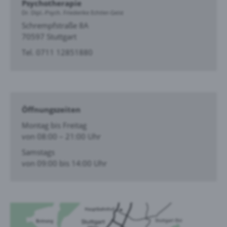
Psycho­therapie
Dr. Dipl.-Psych. Friederike Echtler-Geist
Schrempfstraße 8A
70597 Stuttgart
Tel. 0711 12851880
Öffnungszeiten
Montag bis Freitag
von 08:00 – 21:00 Uhr
Samstags
von 09:00 bis 14:00 Uhr