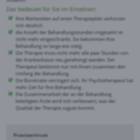
Das bedeutet für Sie im Einzelnen:
Ihre Wartezeiten auf einen Therapieplatz verkürzen
sich deutlich.
die Anzahl der Behandlungsstunden insgesamt ist
nicht mehr eingeschränkt. Sie bekommen Ihre
Behandlung so lange wie nötig.
Die Therapie muss nicht mehr alle paar Stunden von
der Krankenkasse neu genehmigt werden. Der
Therapeut bestimmt nun mit Ihnen zusammen den
Umfang der Behandlung.
Die Bürokratie verringert sich. Ihr Psychotherapeut hat
mehr Zeit für Ihre Behandlung.
Die Zusammenarbeit der an der Behandlung
beteiligten Ärzte wird sich verbessern, was der
Qualität der Therapie zugute kommt.
Praxiszentrum