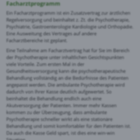
Facharzt­programm
Ein Facharztprogramm ist ein Zusatzvertrag zur ärztlichen
Regelversorgung und beinhaltet z. Zt. die Psychotherapie,
Psychiatrie, Gastroenterologie Kardiologie und Orthopädie.
Eine Ausweitung des Vertrages auf andere
Facharztbereiche ist geplant.
Eine Teilnahme am Facharztvertrag hat für Sie im Bereich
der Psychotherapie unter inhaltlichen Gesichtspunkten
viele Vorteile. Zum ersten Mal in der
Gesundheitsversorgung kann die psychotherapeutische
Behandlung vollständig an die Bedürfnisse des Patienten
angepasst werden. Die ambulante Psychotherapie wird
dadurch von Ihrer Kasse deutlich aufgewertet. So
beinhaltet die Behandlung endlich auch eine
Akutversorgung der Patienten. Immer mehr Kassen
kommen zu der Überzeugung, dass ambulante
Psychotherapie schneller wirkt als eine stationäre
Behandlung und somit komfortabler für den Patienten ist.
Da auch die Kasse Geld spart, ist dies eine win-win
Situation.