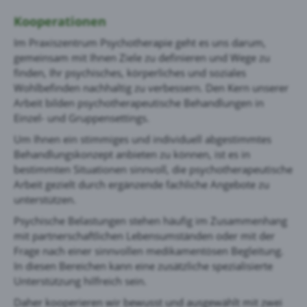
Kooperationen
Im Praxiszentrum Psychotherapie geht es uns darum,
gemeinsam mit Ihnen Ziele zu definieren und Wege zu
finden, Ihr psychisches, körperliches und soziales
Wohlbefinden nachhaltig zu verbessern. Den Kern unserer
Arbeit bilden psychotherapeutische Behandlungen in
Einzel- und Gruppensettings.
Um Ihnen ein stimmiges und individuell abgestimmtes
Behandlungskonzept anbieten zu können, ist es in
bestimmten Situationen sinnvoll, die psychotherapeutische
Arbeit gezielt durch ergänzende fachliche Angebote zu
unterstützen.
Psychische Belastungen stehen häufig im Zusammenhang
mit partnerschaftlichen Lebensumständen oder mit der
Frage nach einer sinnvollen medikamentösen Begleitung.
In diesen Bereichen kann eine zusätzliche spezialisierte
Unterstützung hilfreich sein.
Daher kooperieren wir bewusst und ausgewählt mit zwei