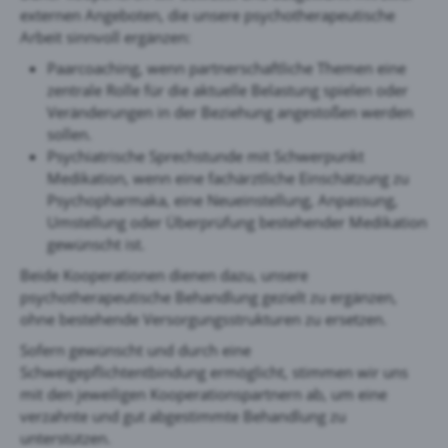
externen Angeboten, die unsere psychotherapeutische
Arbeit sinnvoll ergänzen:
Paarcoaching, wenn partnerschaftliche Themen eine
zentrale Rolle für die aktuelle Belastung spielen oder
Veränderungen in der Beziehung angestoßen werden
sollen.
Psychiatrische Sprechstunde mit Schwerpunkt
Medikation, wenn eine fachärztliche Einschätzung zu
Psychopharmaka, eine Neueinstellung, Anpassung,
Umstellung oder Überprüfung bestehender Medikation
gewünscht ist.
Beide Kooperationen dienen dazu, unsere
psychotherapeutische Behandlung gezielt zu ergänzen,
ohne bestehende Versorgungsstrukturen zu ersetzen.
Sofern gewünscht und durch eine
Schweigepflichtentbindung ermöglicht, stimmen wir uns
mit den jeweiligen Kooperationspartnern ab, um eine
verzahnte und gut abgestimmte Behandlung zu
unterstützen.