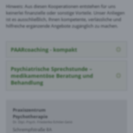
Hinweis: Aus diesen Kooperationen entstehen für uns
keinerlei finanzielle oder sonstige Vorteile. Unser Anliegen
ist es ausschließlich, Ihnen kompetente, verlässliche und
hilfreiche ergänzende Angebote zugänglich zu machen.
PAARcoaching - kompakt
Psychiatrische Sprechstunde –
medikamentöse Beratung und
Behandlung
Praxiszentrum
Psycho­therapie
Dr. Dipl.-Psych. Friederike Echtler-Geist
Schrempfstraße 8A