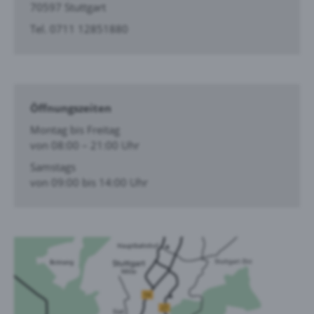
70597 Stuttgart
Tel. 0711 12851880
Öffnungszeiten
Montag bis Freitag
von 08:00 – 21:00 Uhr
Samstags
von 09:00 bis 14:00 Uhr