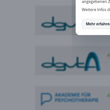
angegebenen Zw
Weitere Infos d
A
Mehr erfahr
Mato
Yout
A
Goog
jame
A