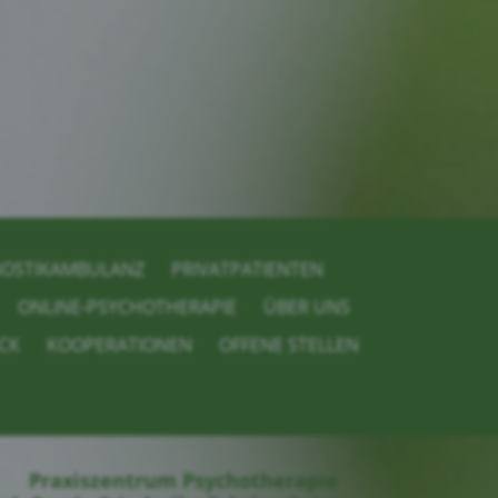
NOSTIKAMBULANZ
PRIVATPATIENTEN
ONLINE-PSYCHOTHERAPIE
ÜBER UNS
CK
KOOPERATIONEN
OFFENE STELLEN
Praxiszentrum Psychotherapie