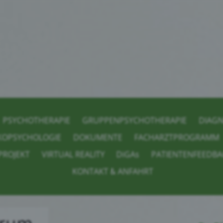
PSYCHOTHERAPIE
GRUPPENPSYCHOTHERAPIE
DIAG
KOPSYCHOLOGIE
DOKUMENTE
FACHARZTPROGRAMM
PROJEKT
VIRTUAL REALITY
DiGAs
PATIENTENFEEDBA
KONTAKT & ANFAHRT