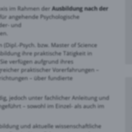
raxis im Rahmen der
Ausbildung nach der
für angehende Psychologische
der- und
en.
 (Dipl.-Psych. bzw. Master of Science
ildung ihre praktische Tätigkeit in
Sie verfügen aufgrund ihres
reicher praktischer Vorerfahrungen –
richtungen – über fundierte
ig, jedoch unter fachlicher Anleitung und
hgeführt – sowohl im Einzel- als auch im
ildung und aktuelle wissenschaftliche