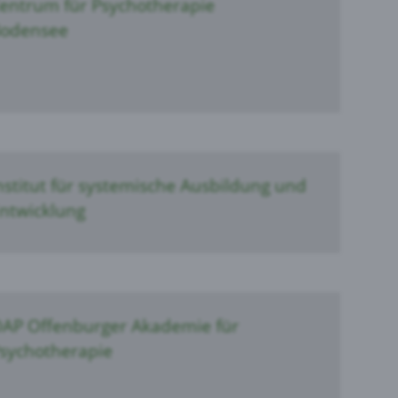
entrum für Psychotherapie
odensee
nstitut für systemische Ausbildung und
ntwicklung
AP Offenburger Akademie für
sychotherapie