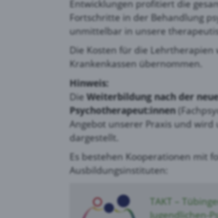
Entwicklungen profitiert die ges
Fortschritte in der Behandlung p
unmittelbar in unsere therapeutis
Die Kosten für die Lehrtherapien
Krankenkassen übernommen.
Hinweis:
Die
Weiterbildung nach der neu
Psychotherapeut:innen
(Fachpsyc
Angebot unserer Praxis und wir
dargestellt.
Es bestehen Kooperationen mit f
Ausbildungsinstituten:
TAKT – Tübinge
Jugendlichen-