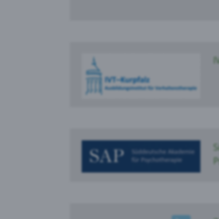
I
S
P