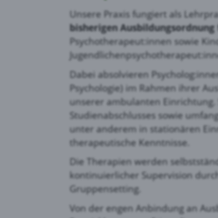
Unsere Praxis fungiert als Lehrp
bisherigen Ausbildungsordnung
Psychotherapeut:innen sowie Kin
Jugendlichenpsychotherapeut:inn
Dabei absolvieren Psycholog:innen
Psychologie) im Rahmen ihrer Ausb
unserer ambulanten Einrichtung. 
Studienabschlusses sowie umfang
unter anderem in stationären Ein
therapeutische Kenntnisse.
Die Therapien werden selbstständ
kontinuierlicher Supervision durc
Gruppensetting.
Von der engen Anbindung an Ausb