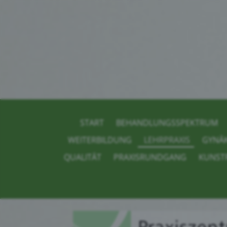
START
BEHANDLUNGSSPEKTRUM
WEITERBILDUNG
LEHRPRAXIS
GYNÄ
QUALITÄT
PRAXISRUNDGANG
KUNST