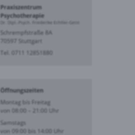
Praxiszentrum
Psycho­therapie
Dr. Dipl.-Psych. Friederike Echtler-Geist
Schrempfstraße 8A
70597 Stuttgart
Tel. 0711 12851880
Öffnungszeiten
Montag bis Freitag
von 08:00 – 21:00 Uhr
Samstags
von 09:00 bis 14:00 Uhr