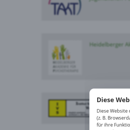
Heidelberger A
Diese Web
I
Diese Website 
V
(z. B. Browser
für ihre Funkti