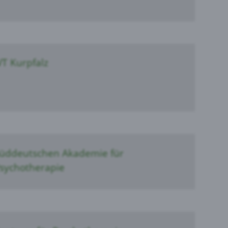
VT Kurpfalz
üddeutschen Akademie für
sychotherapie