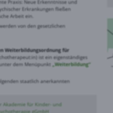
amte Praxis: Neue Erkenntnisse und
sychischer Erkrankungen fließen
che Arbeit ein.
 werden von den gesetzlichen
en Weiterbildungsordnung für
hotherapeut:in) ist ein eigenständiges
d unter dem Menüpunkt
„Weiterbildung“
olgenden staatlich anerkannten
r Akademie für Kinder- und
Psychotherapie gGmbH