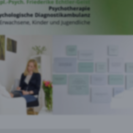
ipl.-Psych. Friederike Echtler-Geist
Psychotherapie
ychologische Diagnostikambulanz
Erwachsene, Kinder und Jugendliche