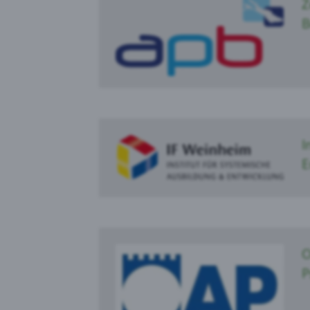
Z
B
I
E
O
P