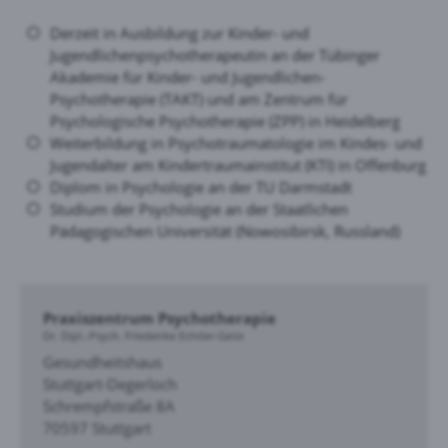
Derzeit in Ausbildung zur Kinder- und
Jugendlichenpsychotherapeutin an der Tübinger
Akademie für Kinder- und Jugendlichen-
Psychotherapie (TAKT) und am Zentrum für
Psychologische Psychotherapie (ZPP) in Heidelberg
Weiterbildung in Psychotraumatologie im Kindes- und
Jugendalter am Kindertraumainstitut (KTI) in Offenburg
Diplom in Psychologie an der TU Darmstadt
Studium der Psychologie an der Staatlichen
Pädagogischen Universität (Nowosibirsk, Russland)
Praxiszentrum Psychotherapie
Dr. Dipl.-Psych. Friederike Echtler-Geist
Gesundheitshaus
Stuttgart-Degerloch
Schrempfstraße 8A
70597 Stuttgart