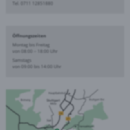
Tel. 0711 12851880
Öffnungszeiten
Montag bis Freitag
von 08:00 – 18:00 Uhr
Samstags
von 09:00 bis 14:00 Uhr