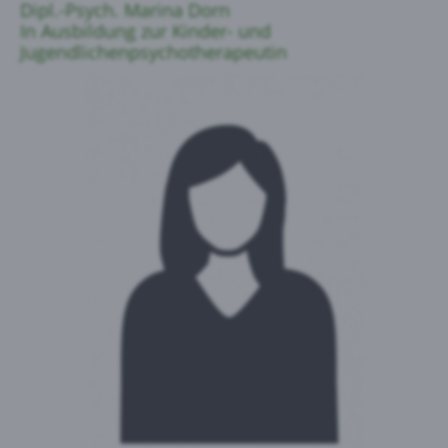
Dipl.-Psych. Marina Dorn
In Ausbildung zur Kinder- und
Jugendlichenpsychotherapeutin