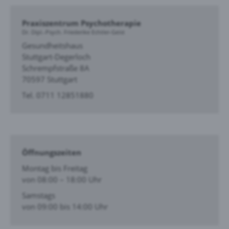
Praxiszentrum Psychotherapie
Dr. Dipl.-Psych. Friederike Echtler-Geist
Gesundheitshaus
Stuttgart-Degerloch
Schrempfstraße 8A
70597 Stuttgart
Tel. 0711 12851880
Öffnungszeiten
Montag bis Freitag
von 08:00 – 18:00 Uhr
Samstags
von 09:00 bis 14:00 Uhr