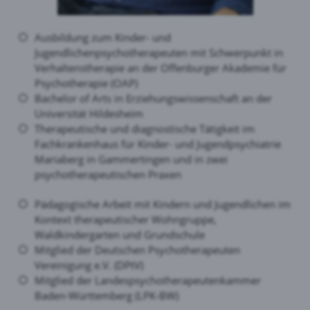
Ausbildung zum Kinder- und
Jugendlichenpsychotherapeuten mit Schwerpunkt in
Verhaltenstherapie an der Offenburger Akademie für
Psychotherapie (OAP)
Bachelor of Arts in Erziehungswissenschaft an der
Universität Hildesheim
Therapeutische und diagnostische Tätigkeit im
Fachkrankenhaus für Kinder- und Jugendpsychiatrie
Mariaberg in Gammertingen und in zwei
psychotherapeutischen Praxen
Pädagogische Arbeit mit Kindern und Jugendlichen im
Kontext therapeutischer Wohngruppe,
Waldkindergarten und Grundschule
Mitglied der Deutschen Psychotherapeuten
Vereinigung e.V. (DPtV)
Mitglied der Landespsychotherapeutenkammer
Baden-Württemberg (LPK-BW)