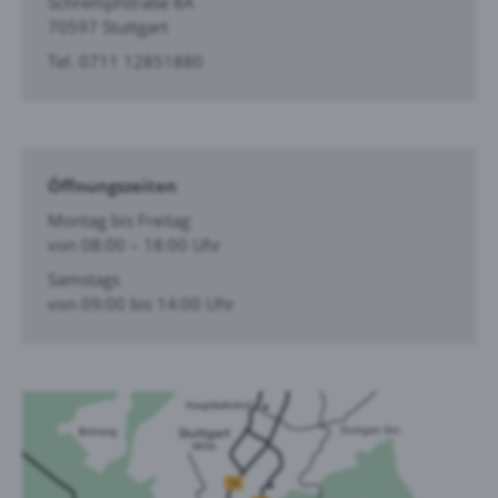
Schrempfstraße 8A
70597 Stuttgart
Tel. 0711 12851880
Öffnungszeiten
Montag bis Freitag
von 08:00 – 18:00 Uhr
Samstags
von 09:00 bis 14:00 Uhr