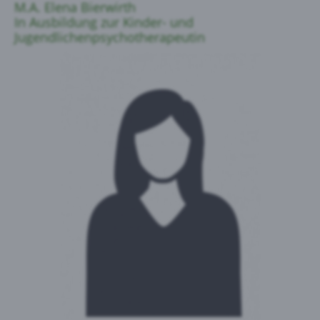
M.A. Elena Bierwirth
In Ausbildung zur Kinder- und
Jugendlichenpsychotherapeutin