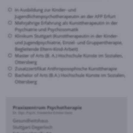
In Ausbildung zur Kinder- und
Jugendlichenpsychotherapeutin an der AFP Erfurt
Mehrjährige Erfahrung als Kunsttherapeutin in der
Psychiatrie und Psychosomatik
Klinikum Stuttgart (Kunsttherapeutin in der Kinder-
und Jugendpsychiatrie, Einzel- und Gruppentherapie,
Begleitende Eltern-Kind-Arbeit)
Master of Arts (B. A.) Hochschule Künste im Sozialen,
Ottersberg
Zusatzzertifikat Anthroposophische Kunsttherapie
Bachelor of Arts (B.A.) Hochschule Künste im Sozialen,
Ottersberg
Praxiszentrum Psychotherapie
Dr. Dipl.-Psych. Friederike Echtler-Geist
Gesundheitshaus
Stuttgart-Degerloch