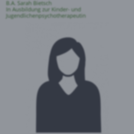
B.A. Sarah Bietsch
In Ausbildung zur Kinder- und
Jugendlichenpsychotherapeutin