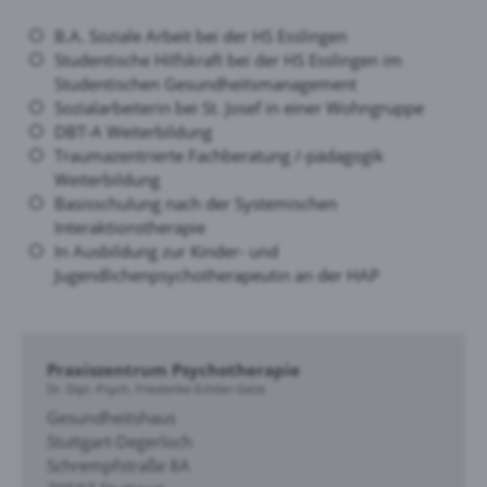
B.A. Soziale Arbeit bei der HS Esslingen
Studentische Hilfskraft bei der HS Esslingen im
Studentischen Gesundheitsmanagement
Sozialarbeiterin bei St. Josef in einer Wohngruppe
DBT-A Weiterbildung
Traumazentrierte Fachberatung /-pädagogik
Weiterbildung
Basisschulung nach der Systemischen
Interaktionstherapie
In Ausbildung zur Kinder- und
Jugendlichenpsychotherapeutin an der HAP
Praxiszentrum Psychotherapie
Dr. Dipl.-Psych. Friederike Echtler-Geist
Gesundheitshaus
Stuttgart-Degerloch
Schrempfstraße 8A