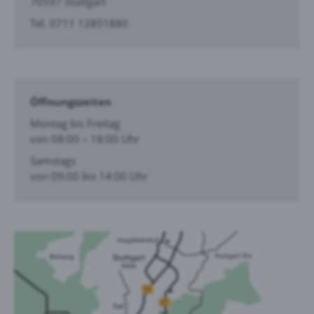
70597 Stuttgart
Tel. 0711 12851880
Öffnungszeiten
Montag bis Freitag
von 08:00 – 18:00 Uhr
Samstags
von 09:00 bis 14:00 Uhr